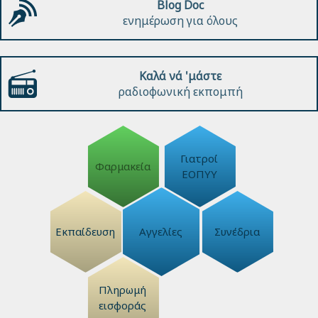
Blog Doc
ενημέρωση για όλους
Καλά νά 'μάστε
ραδιοφωνική εκπομπή
Γιατροί
Φαρμακεία
ΕΟΠΥΥ
Εκπαίδευση
Αγγελίες
Συνέδρια
Πληρωμή
εισφοράς