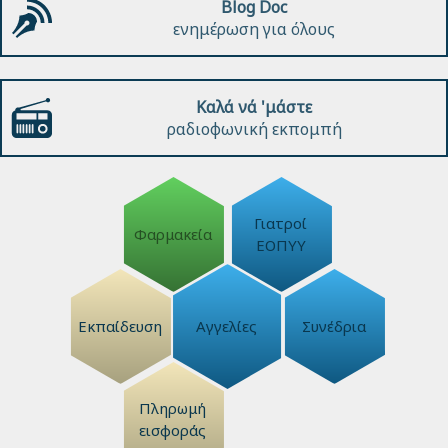
Blog Doc
ενημέρωση για όλους
Καλά νά 'μάστε
ραδιοφωνική εκπομπή
Γιατροί
Φαρμακεία
ΕΟΠΥΥ
Εκπαίδευση
Αγγελίες
Συνέδρια
Πληρωμή
εισφοράς