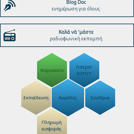
Blog Doc
ενημέρωση για όλους
Καλά νά 'μάστε
ραδιοφωνική εκπομπή
Γιατροί
Φαρμακεία
ΕΟΠΥΥ
Εκπαίδευση
Αγγελίες
Συνέδρια
Πληρωμή
εισφοράς