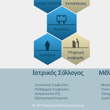
Γιατροί ΕΟΠΥΥ
Εκπαίδευση
Αγγελίες
Πληρωμή
Συνέδρια
εισφοράς
Ιατρικός Σύλλογος
Μέλ
Διοικητικό Συμβούλιο
Μητρ
Πειθαρχικό Συμβούλιο
Πιστο
Εκπρόσωποι ΠΙΣ
Έλεγχ
Εξελεγκτική Επιτροπή
Αγγελ
© 2015 Ιατρικός Σύλλογος Κέρκυρας.