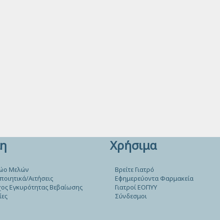
η
Χρήσιμα
ώο Μελών
Βρείτε Γιατρό
ποιητικά/Αιτήσεις
Εφημερεύοντα Φαρμακεία
ος Εγκυρότητας Βεβαίωσης
Γιατροί ΕΟΠΥΥ
ίες
Σύνδεσμοι